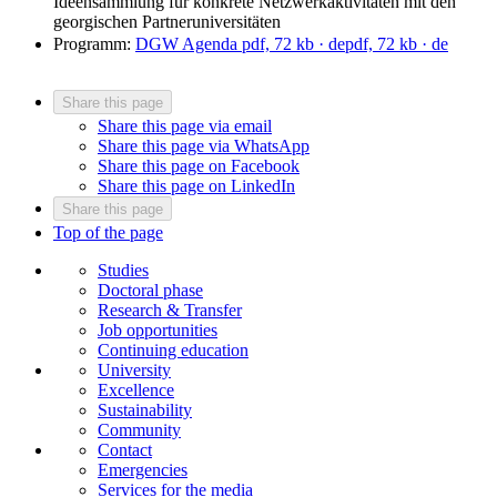
Ideensammlung für konkrete Netzwerkaktivitäten mit den
georgischen Partneruniversitäten
Programm:
DGW Agenda pdf, 72 kb · de
pdf, 72 kb
· de
Share this page
Share this page via email
Share this page via WhatsApp
Share this page on Facebook
Share this page on LinkedIn
Share this page
Top of the page
Studies
Doctoral phase
Research & Transfer
Job opportunities
Continuing education
University
Excellence
Sustainability
Community
Contact
Emergencies
Services for the media