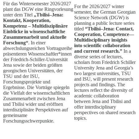
Für das Wintersemester 2026/2027
For the 2026/2027 winter
plant das DGW eine Ringvorlesung
semester, the German Georgian
unter dem Titel
„Tbilisi–Jena:
Science Network (DGW) is
Kontakt, Kooperation,
planning a public lecture series
Kompetenz – Multidisziplinäre
titled
“Tbilisi–Jena: Contact,
Einblicke in wissenschaftliche
Cooperation, Competence—
Zusammenarbeit und aktuelle
Multidisciplinary insights
Forschung“
. In einer
into scientific collaboration
abwechslungsreichen Vortragsreihe
and current research.”
In a
präsentieren Wissenschaftler*innen
diverse series of lectures,
der Friedrich-Schiller-Universität
scholars from Friedrich Schiller
Jena sowie der beiden größten
University Jena and Georgia’s
georgischen Universitäten, der
two largest universities, TSU
TSU und der ISU,
and ISU, will present research
Forschungsprojekte und
projects and findings. The
Ergebnisse. Die Vorträge spiegeln
lectures reflect the diversity of
die Vielfalt der wissenschaftlichen
academic collaboration
Zusammenarbeit zwischen Jena
between Jena and Tbilisi and
und Tbilisi wider und eröffnen
offer interdisciplinary
interdisziplinäre Perspektiven auf
perspectives on shared research
gemeinsame
topics.
Forschungsschwerpunkte.