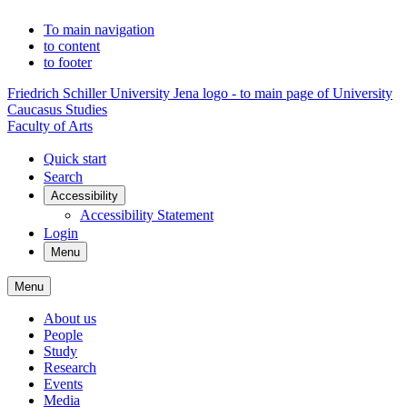
To main navigation
to content
to footer
Friedrich Schiller University Jena logo - to main page of University
Caucasus Studies
Faculty of Arts
Quick start
Search
Accessibility
Accessibility Statement
Login
Menu
Menu
About us
People
Study
Research
Events
Media