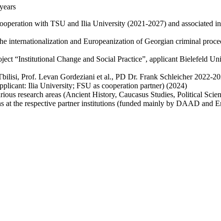
 years
peration with TSU and Ilia University (2021-2027) and associated inte
 internationalization and Europeanization of Georgian criminal proc
ect “Institutional Change and Social Practice”, applicant Bielefeld Uni
bilisi, Prof. Levan Gordeziani et al., PD Dr. Frank Schleicher 2022-2
licant: Ilia University; FSU as cooperation partner) (2024)
ious research areas (Ancient History, Caucasus Studies, Political Scien
ions at the respective partner institutions (funded mainly by DAAD and 