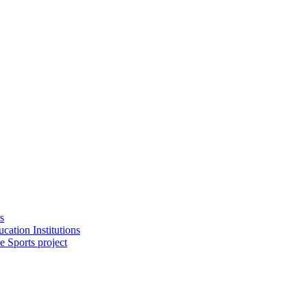
s
cation Institutions
e Sports project