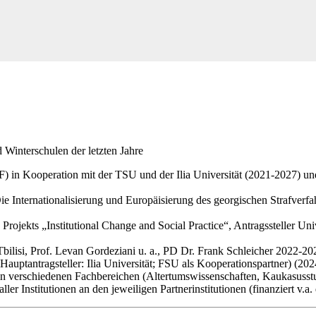
Winterschulen der letzten Jahre
) in Kooperation mit der TSU und der Ilia Universität (2021-2027) u
ie Internationalisierung und Europäisierung des georgischen Strafverf
rojekts „Institutional Change and Social Practice“, Antragssteller Uni
bilisi, Prof. Levan Gordeziani u. a., PD Dr. Frank Schleicher 2022-202
uptantragsteller: Ilia Universität; FSU als Kooperationspartner) (202
 in verschiedenen Fachbereichen (Altertumswissenschaften, Kaukasusstu
ller Institutionen an den jeweiligen Partnerinstitutionen (finanziert 