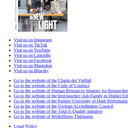
Visit us on Instagram
Visit us on TikTok
Visit us on YouTube
Visit us on LinkedIn
Visit us on Facebook
Visit us on Mastodon
Visit us on Bluesky
Go to the website of the Charta der Vielfalt
Go to the website of the Code of Conduct
Go to the website of Human Resources Strategy for Researcher
Go to the website of the best practice club Family in Higher Edu
Go to the website of the Partner University of High Performanc
Go to the website of the German Accreditation Council
Go to the website of the Total E-Quality initiative
Go to the website of Weltoffenes Thüringen
Legal Notice