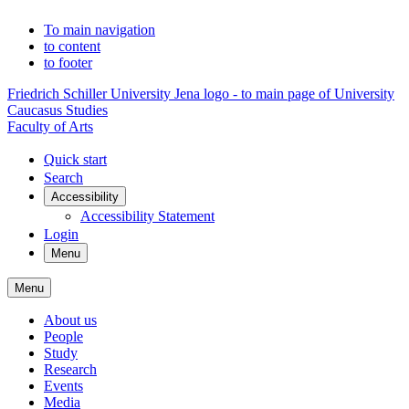
To main navigation
to content
to footer
Friedrich Schiller University Jena logo - to main page of University
Caucasus Studies
Faculty of Arts
Quick start
Search
Accessibility
Accessibility Statement
Login
Menu
Menu
About us
People
Study
Research
Events
Media