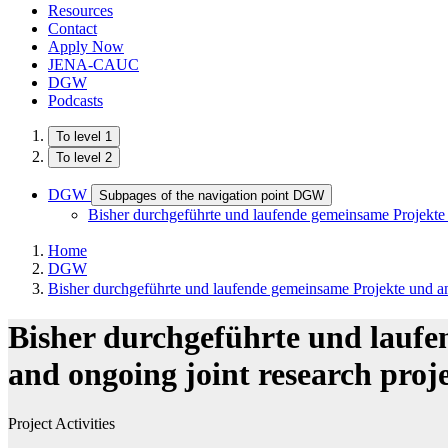
Resources
Contact
Apply Now
JENA-CAUC
DGW
Podcasts
To level 1
To level 2
DGW
Subpages of the navigation point DGW
Bisher durchgeführte und laufende gemeinsame Projekte un
Home
DGW
Bisher durchgeführte und laufende gemeinsame Projekte und ande
Bisher durchgeführte und laufe
and ongoing joint research proje
Project Activities