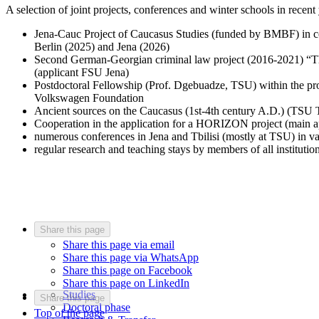
A selection of joint projects, conferences and winter schools in recent
Jena-Cauc Project of Caucasus Studies (funded by BMBF) in coo
Berlin (2025) and Jena (2026)
Second German-Georgian criminal law project (2016-2021) “The
(applicant FSU Jena)
Postdoctoral Fellowship (Prof. Dgebuadze, TSU) within the proj
Volkswagen Foundation
Ancient sources on the Caucasus (1st-4th century A.D.) (TSU T
Cooperation in the application for a HORIZON project (main app
numerous conferences in Jena and Tbilisi (mostly at TSU) in var
regular research and teaching stays by members of all institut
Share this page
Share this page via email
Share this page via WhatsApp
Share this page on Facebook
Share this page on LinkedIn
Studies
Share this page
Doctoral phase
Top of the page